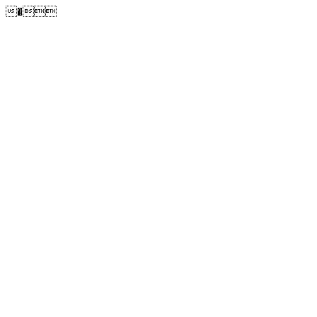
�