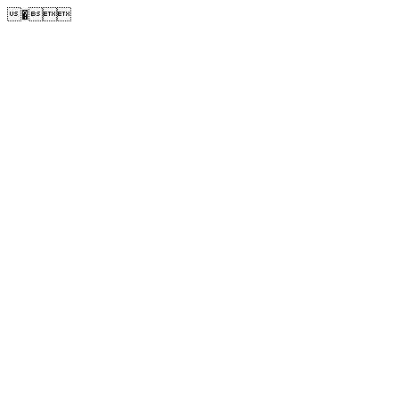
�