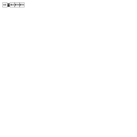
�