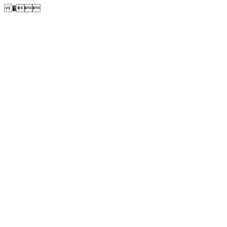
�