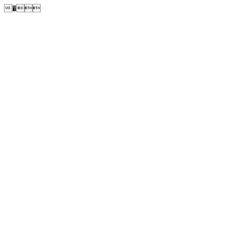
�