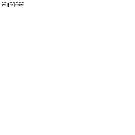
�