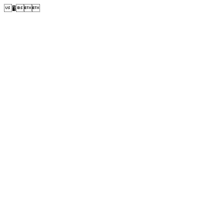
�