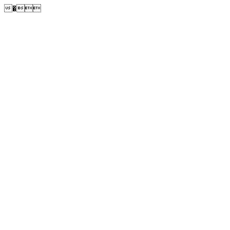
�