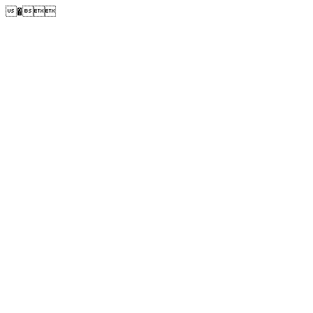
�