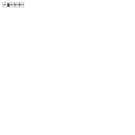
�