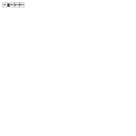
�