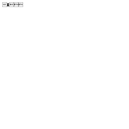
�