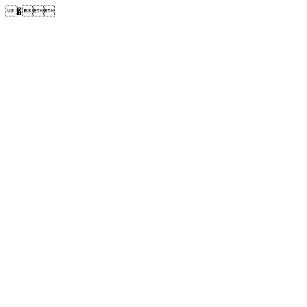
�