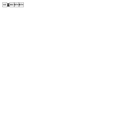
�