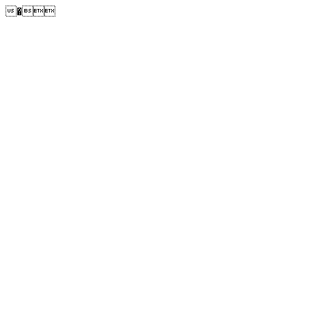
�