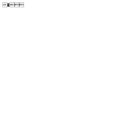
�