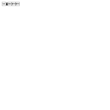
�