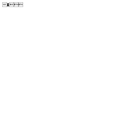
�