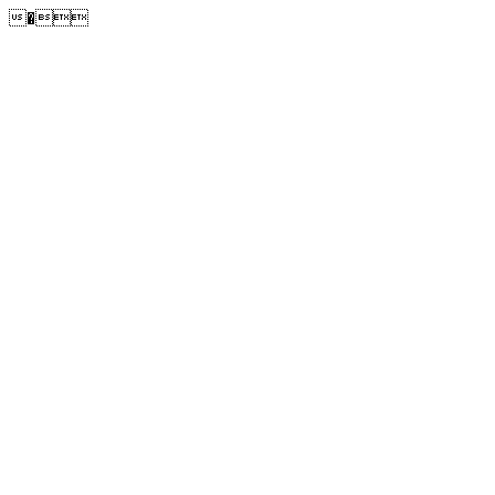
�