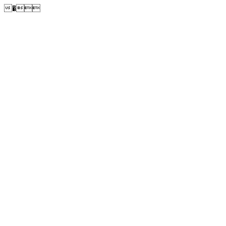
�