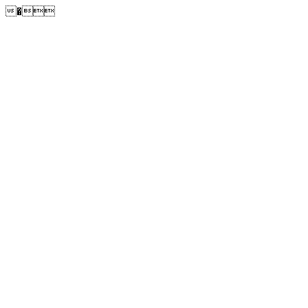
�