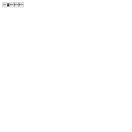
�