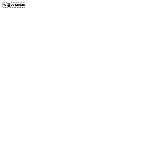
�