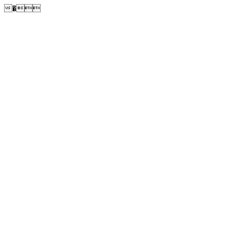
�