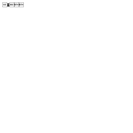
�