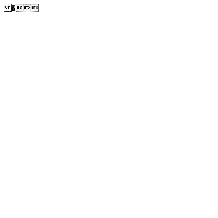
�