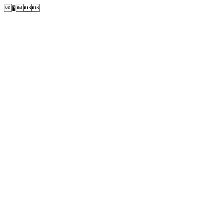
�