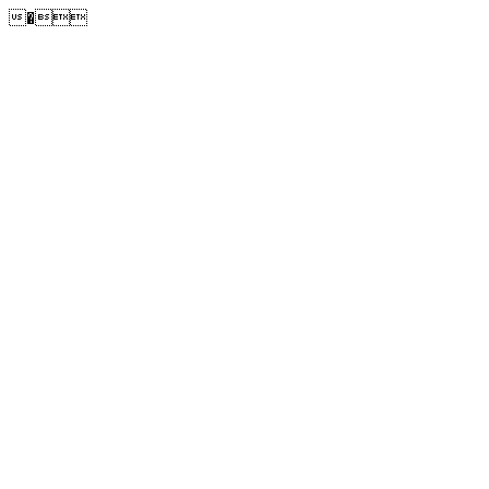
�