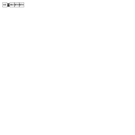
�