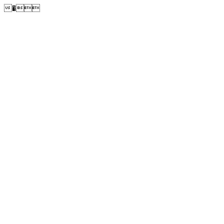
�