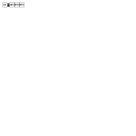
�