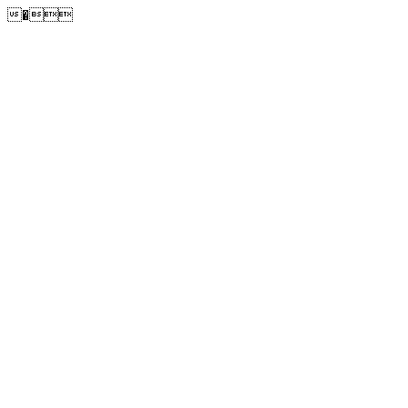
�