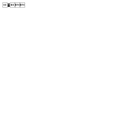
�