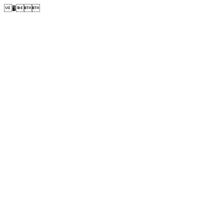
�