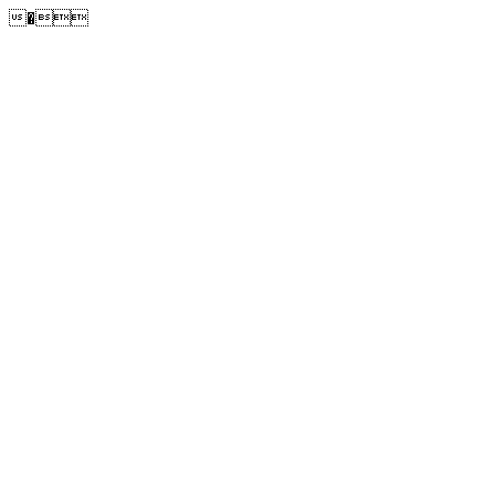
�