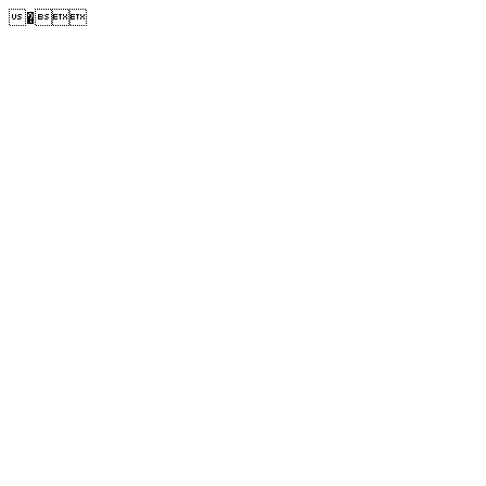
�