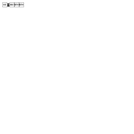
�