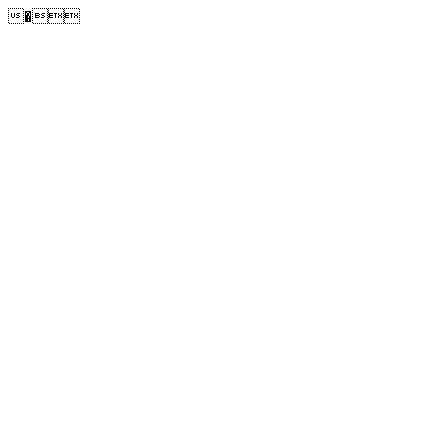
�