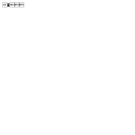
�