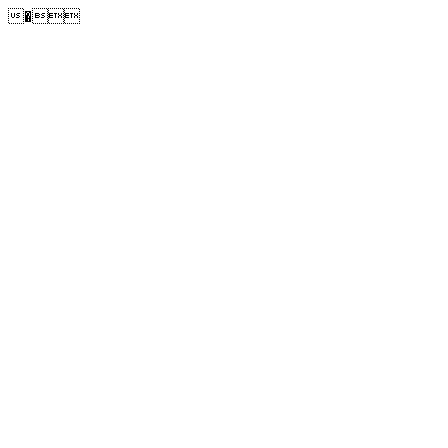
�