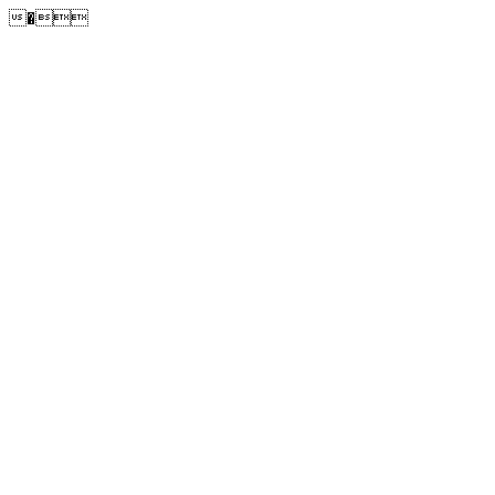
�