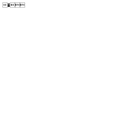
�