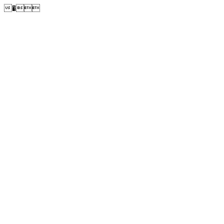
�