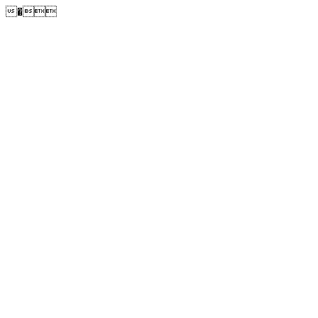
�