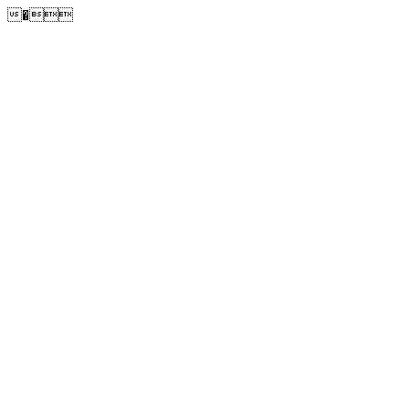
�