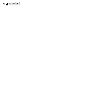
�