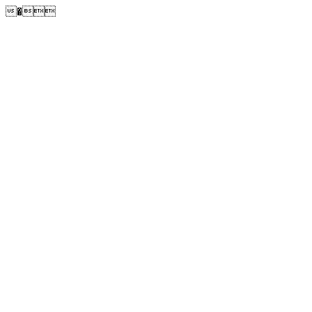
�