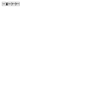
�