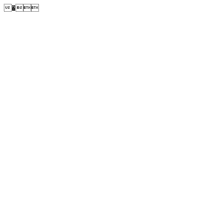
�