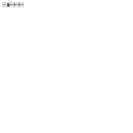
�